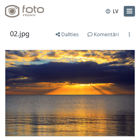
LV
02.jpg
Dalīties
Komentāri