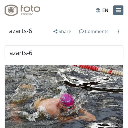
EN
azarts-6
Share
Comments
azarts-6