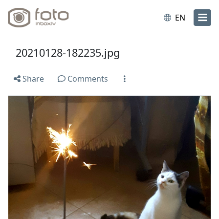
EN
20210128-182235.jpg
Share
Comments