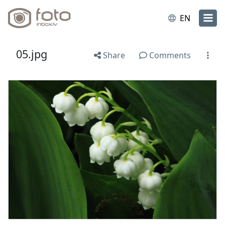
EN
05.jpg
Share
Comments