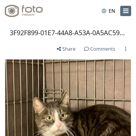
EN
3F92F899-01E7-44A8-A53A-0A5AC59D5E1A.jpeg
Share
Comments