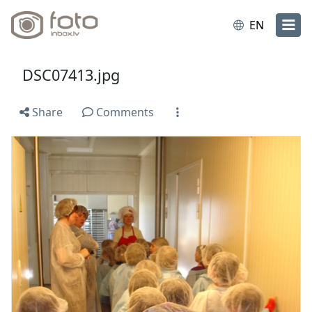
EN
DSC07413.jpg
Share
Comments